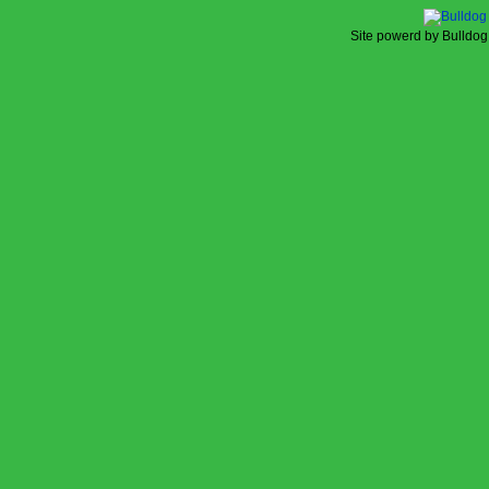
Site powerd by Bulldog