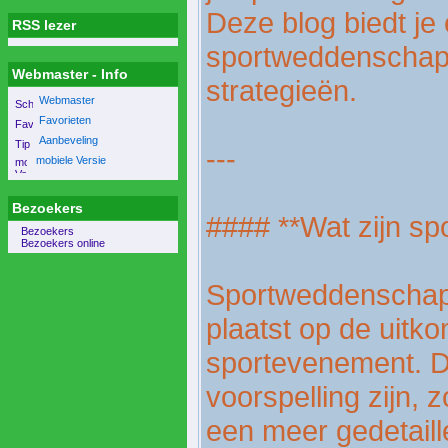
Deze blog biedt je 
RSS lezer
sportweddenschappe
Webmaster - Info
strategieën.
Webmaster
Favorieten
Aanbeveling
---
mobiele Versie
Bezoekers
#### **Wat zijn s
Bezoekers
Bezoekers online
Sportweddenschappe
plaatst op de uitk
sportevenement. D
voorspelling zijn, 
een meer gedetaill