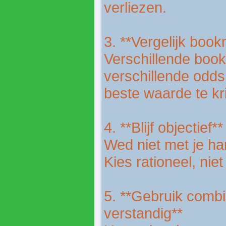
verliezen.
3. **Vergelijk boo
Verschillende boo
verschillende odds
beste waarde te kr
4. **Blijf objectief**
Wed niet met je ha
Kies rationeel, nie
5. **Gebruik com
verstandig**