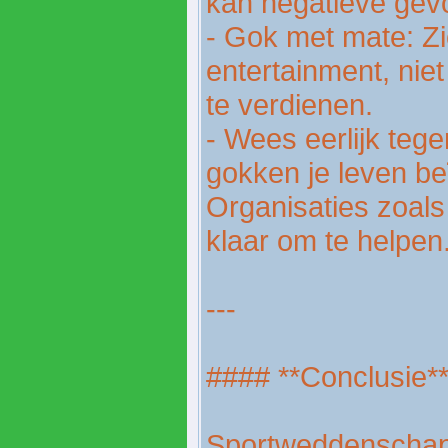
kan negatieve gev
- Gok met mate: Zi
entertainment, nie
te verdienen.
- Wees eerlijk tegen
gokken je leven be
Organisaties zoals
klaar om te helpen
---
#### **Conclusie*
Sportweddenscha