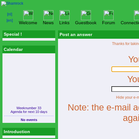
Welcome
News
Links
Guestbook
Forum
Connecti
Special !
Post an answer
Thanks for takin
Calendar
Yo
You
Hide your e-
Note: the e-mail 
Weeknumber 33
Agenda for next 10 days
aga
No events
Introduction