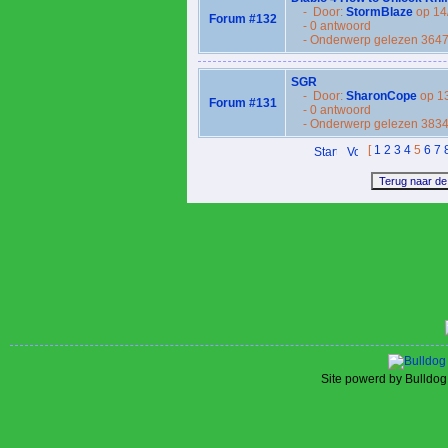
- Door:
StormBlaze
op 14
Forum #132
- 0 antwoord
- Onderwerp gelezen 3647
SGR
- Door:
SharonCope
op 1
Forum #131
- 0 antwoord
- Onderwerp gelezen 3834
[
1
2
3
4
5
6
7
Site powerd by Bulldog