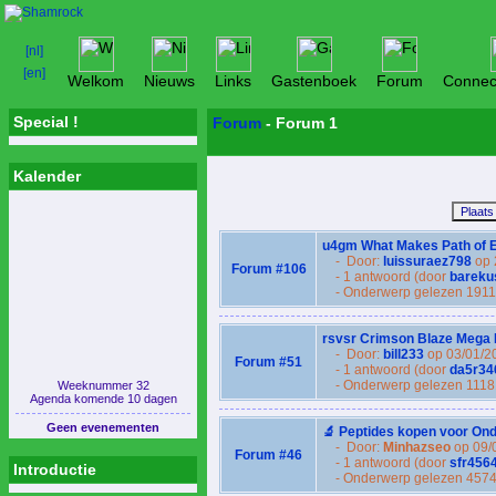
Welkom
Nieuws
Links
Gastenboek
Forum
Connec
Special !
Forum
- Forum 1
Kalender
u4gm What Makes Path of Ex
- Door:
luissuraez798
op 
Forum #106
- 1 antwoord (door
bareku
- Onderwerp gelezen 1911
rsvsr Crimson Blaze Mega 
- Door:
bill233
op 03/01/2
Forum #51
- 1 antwoord (door
da5r34
- Onderwerp gelezen 1118
Weeknummer 32
Agenda komende 10 dagen
Geen evenementen
🔬 Peptides kopen voor On
- Door:
Minhazseo
op 09/
Forum #46
- 1 antwoord (door
sfr456
Introductie
- Onderwerp gelezen 4574