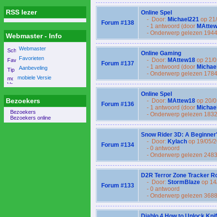
RSS lezer
Online Spel
- Door:
Michael221
op 21
Forum #138
- 1 antwoord (door
MAtte
- Onderwerp gelezen 1944
Webmaster - Info
Webmaster
Online Gaming
Favorieten
- Door:
MAttew18
op 21/0
Forum #137
- 1 antwoord (door
Michae
Aanbeveling
- Onderwerp gelezen 1784
mobiele Versie
Online Spel
Bezoekers
- Door:
MAttew18
op 20/0
Forum #136
- 1 antwoord (door
Michae
Bezoekers
- Onderwerp gelezen 1832
Bezoekers online
Snow Rider 3D: A Beginner's
- Door:
Kylach
op 19/05/
Forum #134
- 0 antwoord
- Onderwerp gelezen 2483
D2R Terror Zone Tracker R
- Door:
StormBlaze
op 14
Forum #133
- 0 antwoord
- Onderwerp gelezen 3688
Diablo 4 How to Unlock Kni