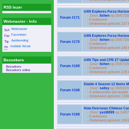
RSS lezer
U4N Explores Forza Horizon
- Door:
lishen
op 25/07/2
Forum #171
- 0 antwoord
Webmaster - Info
- Onderwerp gelezen 237 
Webmaster
Favorieten
U4N Explores Forza Horizon
- Door:
lishen
op 25/07/2
Aanbeveling
Forum #170
- 0 antwoord
mobiele Versie
- Onderwerp gelezen 240 
Bezoekers
U4N Tips and CFB 27 Updat
- Door:
lishen
op 25/07/20
Forum #169
Bezoekers
- 0 antwoord
Bezoekers online
- Onderwerp gelezen 229 
Diablo 4 Season 12 Items 
- Door:
salisy
op 30/03/2
Forum #108
- 4 antwoorden (de laatste
- Onderwerp gelezen 1336
How Overseas Chinese Can 
- Door:
yezi8899
op 14/07
Forum #168
- 0 antwoord
- Onderwerp gelezen 1041