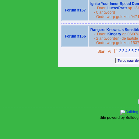
Ignite Your Inner Speed Dem
- Door:
LucasPratt
op 13/
Forum #167
- 0 antwoord
- Onderwerp gelezen 947 
Rangers Known as Sensible 
- Door:
Kingery
op 06/07/
Forum #166
- 2 antwoorden (de laatste
- Onderwerp gelezen 1537
[
1
2
3
4
5
6
7
Site powerd by Bulldog