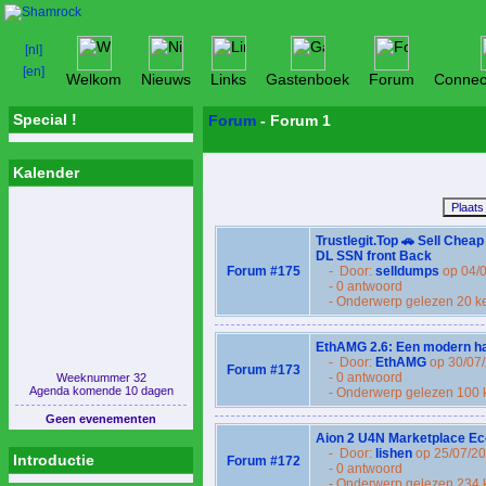
Welkom
Nieuws
Links
Gastenboek
Forum
Connec
Special !
Forum
- Forum 1
Kalender
Trustlegit.Top 🚗 Sell Che
DL SSN front Back
Forum #175
- Door:
selldumps
op 04/
- 0 antwoord
- Onderwerp gelezen 20 k
EthAMG 2.6: Een modern ha
- Door:
EthAMG
op 30/07
Forum #173
- 0 antwoord
Weeknummer 32
Agenda komende 10 dagen
- Onderwerp gelezen 100 
Geen evenementen
Aion 2 U4N Marketplace E
- Door:
lishen
op 25/07/2
Introductie
Forum #172
- 0 antwoord
- Onderwerp gelezen 234 